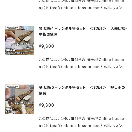
この商品はレンタル箏付きの「琴光堂Online Lesso
な部分です。ポイントをおさえて、実際に音を出して弾
ッスンはご購入後３カ月間、何度でも繰り返しご視聴い
n」（ https://kinkodo-lesson.com/ ）のレッスンチ
いてみましょう。 ◎必要なものがあればこちらへどうぞ
ただけます。 レンタル箏（柱・柱箱・譜面台付属）は梱包
ケットです。 ※箏送料が別途かかります。 ご利用方法は
↓ 松本市(有)琴光堂和楽器店のWebShop https://
の上、お送り致します。 到着まで数日かかることがあり
上記サイトをご確認ください。 箏 初級 https://kinko
kinkodo.thebase.in/ お爪はこちら↓ https://kink
ます。 レンタル期間３カ月を過ぎましたら、同様に梱包
琴 初級４＋レンタル箏セット ＜3カ月＞ 人差し指・
do-lesson.com/koto01 商品ご購入後、メールにて
odo.thebase.in/categories/2324678 象牙爪は
の上、当店へご返送ください。 ■コンテンツ紹介 初級2
中指の練習
レッスンサイトへのログイン用IDとパスワードをお送り
こちら↓ https://matsumoto-kinkodo.com/blo
楽譜の読み方・親指の練習 お箏の楽譜はどうやって読
いたします。 メールに記載の案内にそってログインし、
g/2020/07/10/2411/ 当店へお問い合わせください。
¥9,800
むの？ピアノのような五線譜とは違います。 読み方を理
レッスンをご視聴ください。 ※メールの送信までに数日
入門用のお箏はこちら↓ 箏 花林ベタ入門セット http
解して、実際に楽譜を見ながら弾いてみましょう。まずは
かかる場合がございます。ご了承くださいませ。 動画レ
s://kinkodo.thebase.in/items/31446207 箏 花
この商品はレンタル箏付きの「琴光堂Online Lesso
親指の練習からです。芯の通った大きな音が出せるよう
ッスンはご購入後３カ月間、何度でも繰り返しご視聴い
林ベタ入門セット（カバー付） https://kinkodo.theb
n」（ https://kinkodo-lesson.com/ ）のレッスンチ
に、一緒に練習していきましょう。 ◎必要なものがあれ
ただけます。 レンタル箏（柱・柱箱・譜面台付属）は梱包
ase.in/items/29483457
ケットです。 ※箏送料が別途かかります。 ご利用方法は
ばこちらへどうぞ↓ 松本市(有)琴光堂和楽器店のWe
の上、お送り致します。 到着まで数日かかることがあり
上記サイトをご確認ください。 箏 初級 https://kinko
bShop https://kinkodo.thebase.in/ お爪はこち
ます。 レンタル期間３カ月を過ぎましたら、同様に梱包
箏 初級５＋レンタル箏セット ＜3カ月＞ 押し手の
do-lesson.com/koto01 商品ご購入後、メールにて
ら↓ https://kinkodo.thebase.in/categories/23
の上、当店へご返送ください。 ■コンテンツ紹介 初級3
練習
レッスンサイトへのログイン用IDとパスワードをお送り
24678 象牙爪はこちら↓ https://matsumoto-kin
「さくら」を弾いてみよう 糸の名称、楽譜の読み方、爪の
いたします。 メールに記載の案内にそってログインし、
kodo.com/blog/2020/07/10/2411/ 当店へお問い
¥9,800
当て方を覚えれば、簡単に弾く事ができます。 実際にさ
レッスンをご視聴ください。 ※メールの送信までに数日
合わせください。 入門用のお箏はこちら↓ 箏 花林ベタ
くらさくらのメロディーを一緒に弾いてみましょう。 ◎必
かかる場合がございます。ご了承くださいませ。 動画レ
入門セット https://kinkodo.thebase.in/items/31
この商品はレンタル箏付きの「琴光堂Online Lesso
要なものがあればこちらへどうぞ↓ 松本市(有)琴光堂
ッスンはご購入後３カ月間、何度でも繰り返しご視聴い
446207 箏 花林ベタ入門セット（カバー付） https://
n」（ https://kinkodo-lesson.com/ ）のレッスンチ
和楽器店のWebShop https://kinkodo.thebase.i
ただけます。 レンタル箏（柱・柱箱・譜面台付属）は梱包