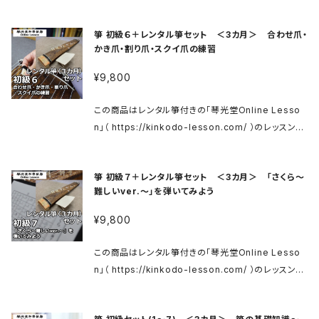
kinkodo.thebase.in/items/29483457
ケットです。 ※箏送料が別途かかります。 ご利用方法は
n/ お爪はこちら↓ https://kinkodo.thebase.in/ca
の上、お送り致します。 到着まで数日かかることがあり
上記サイトをご確認ください。 箏 初級 https://kinko
tegories/2324678 象牙爪はこちら↓ https://mat
ます。 レンタル期間３カ月を過ぎましたら、同様に梱包
箏 初級６＋レンタル箏セット ＜3カ月＞ 合わせ爪・
do-lesson.com/koto01 商品ご購入後、メールにて
sumoto-kinkodo.com/blog/2020/07/10/2411/
の上、当店へご返送ください。 ■コンテンツ紹介 初級4
かき爪・割り爪・スクイ爪の練習
レッスンサイトへのログイン用IDとパスワードをお送り
当店へお問い合わせください。 入門用のお箏はこちら
「さくら」を弾いてみよう 親指で弾く事に慣れてきたら、
いたします。 メールに記載の案内にそってログインし、
↓ 箏 花林ベタ入門セット https://kinkodo.thebas
¥9,800
今度は人差し指と中指の練習です。親指より力が出し
レッスンをご視聴ください。 ※メールの送信までに数日
e.in/items/31446207 箏 花林ベタ入門セット（カバ
づらいですが、こちらも丁寧にゆっくり練習していきまし
かかる場合がございます。ご了承くださいませ。 動画レ
ー付） https://kinkodo.thebase.in/items/2948
この商品はレンタル箏付きの「琴光堂Online Lesso
ょう。 ◎必要なものがあればこちらへどうぞ↓ 松本市
ッスンはご購入後３カ月間、何度でも繰り返しご視聴い
3457
n」（ https://kinkodo-lesson.com/ ）のレッスンチ
(有)琴光堂和楽器店のWebShop https://kinkodo.
ただけます。 レンタル箏（柱・柱箱・譜面台付属）は梱包
ケットです。 ※箏送料が別途かかります。 ご利用方法は
thebase.in/ お爪はこちら↓ https://kinkodo.theb
の上、お送り致します。 到着まで数日かかることがあり
上記サイトをご確認ください。 箏 初級 https://kinko
ase.in/categories/2324678 象牙爪はこちら↓ ht
ます。 レンタル期間３カ月を過ぎましたら、同様に梱包
箏 初級７＋レンタル箏セット ＜3カ月＞ 「さくら〜
do-lesson.com/koto01 商品ご購入後、メールにて
tps://matsumoto-kinkodo.com/blog/2020/0
の上、当店へご返送ください。 ■コンテンツ紹介 初級5
難しいver.〜」を弾いてみよう
レッスンサイトへのログイン用IDとパスワードをお送り
7/10/2411/ 当店へお問い合わせください。 入門用の
押し手の練習 左手で柱の左側を押すことを「押し手」と
いたします。 メールに記載の案内にそってログインし、
お箏はこちら↓ 箏 花林ベタ入門セット https://kinko
¥9,800
言います。チューリップのメロディを使って、しっかりと
レッスンをご視聴ください。 ※メールの送信までに数日
do.thebase.in/items/31446207 箏 花林ベタ入門
音が変化するように練習していきましょう。 ◎必要なも
かかる場合がございます。ご了承くださいませ。 動画レ
セット（カバー付） https://kinkodo.thebase.in/ite
この商品はレンタル箏付きの「琴光堂Online Lesso
のがあればこちらへどうぞ↓ 松本市(有)琴光堂和楽器
ッスンはご購入後３カ月間、何度でも繰り返しご視聴い
ms/29483457
n」（ https://kinkodo-lesson.com/ ）のレッスンチ
店のWebShop https://kinkodo.thebase.in/ お
ただけます。 レンタル箏（柱・柱箱・譜面台付属）は梱包
ケットです。 ※箏送料が別途かかります。 ご利用方法は
爪はこちら↓ https://kinkodo.thebase.in/catego
の上、お送り致します。 到着まで数日かかることがあり
上記サイトをご確認ください。 箏 初級 https://kinko
ries/2324678 象牙爪はこちら↓ https://matsum
ます。 レンタル期間３カ月を過ぎましたら、同様に梱包