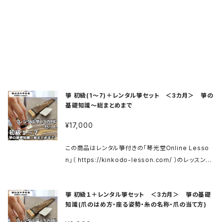
箏 初級(1〜7)＋レンタル箏セット ＜3カ月＞ 箏の
基礎知識〜総まとめまで
¥17,000
この商品はレンタル箏付きの「琴光堂Online Lesso
n」（ https://kinkodo-lesson.com/ ）のレッスンチ
ケットです。 ※箏送料が別途かかります。 ご利用方法は
上記サイトをご確認ください。 箏 初級 https://kinko
箏 初級１＋レンタル箏セット ＜3カ月＞ 箏の基礎
do-lesson.com/koto01 商品ご購入後、メールにて
知識(爪のはめ方・座る姿勢・糸の名称・爪の当て方)
レッスンサイトへのログイン用IDとパスワードをお送り
いたします。 メールに記載の案内にそってログインし、