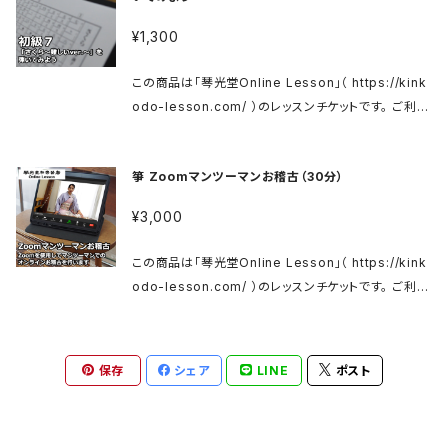
お送りいたします。 メールに記載の案内にそってログイ
kinkodo.thebase.in/items/29483457
s://kinkodo.thebase.in/ お爪はこちら↓ https://k
ンし、レッスンをご視聴ください。 ※メールの送信まで
¥1,300
inkodo.thebase.in/categories/2324678 象牙
に数日かかる場合がございます。ご了承くださいませ。
爪はこちら↓ https://matsumoto-kinkodo.com/
ご購入後３カ月間、何度でも繰り返しご視聴いただけま
この商品は「琴光堂Online Lesson」（ https://kink
blog/2020/07/10/2411/ 当店へお問い合わせくださ
す。 ■コンテンツ紹介 初級6 合わせ爪・かき爪・割り
odo-lesson.com/ ）のレッスンチケットです。 ご利用
い。 入門用のお箏はこちら↓ 箏 花林ベタ入門セット ht
爪・スクイ爪の練習 様々な奏法が出てきます。お箏の
方法は上記サイトをご確認ください。 箏 初級 https://
tps://kinkodo.thebase.in/items/31446207 箏
曲によく出てくる奏法なので、しっかり覚えていきましょ
kinkodo-lesson.com/koto01 商品ご購入後、メー
花林ベタ入門セット（カバー付） https://kinkodo.the
う。 ◎必要なものがあればこちらへどうぞ↓ 松本市
箏 Zoomマンツーマンお稽古（30分）
ルにてレッスンサイトへのログイン用IDとパスワードを
base.in/items/29483457
(有)琴光堂和楽器店のWebShop https://kinkodo.
お送りいたします。 メールに記載の案内にそってログイ
¥3,000
thebase.in/ お爪はこちら↓ https://kinkodo.theb
ンし、レッスンをご視聴ください。 ※メールの送信まで
ase.in/categories/2324678 象牙爪はこちら↓ ht
に数日かかる場合がございます。ご了承くださいませ。
この商品は「琴光堂Online Lesson」（ https://kink
tps://matsumoto-kinkodo.com/blog/2020/0
ご購入後３カ月間、何度でも繰り返しご視聴いただけま
odo-lesson.com/ ）のレッスンチケットです。 ご利用
7/10/2411/ 当店へお問い合わせください。 入門用の
す。 ■コンテンツ紹介 初級7 「さくら〜難しいver.〜」
方法は上記サイトをご確認ください。 箏 Zoomマンツ
お箏はこちら↓ 箏 花林ベタ入門セット https://kinko
を弾いてみよう 総まとめとして、今まで練習してきた奏
ーマンお稽古 https://kinkodo-lesson.com/zoo
do.thebase.in/items/31446207 箏 花林ベタ入門
法を確認しながら、挑戦していきましょう。 ◎必要なも
mlesson 商品ご購入後、メールにてレッスン用のZo
セット（カバー付） https://kinkodo.thebase.in/ite
保存
のがあればこちらへどうぞ↓ 松本市(有)琴光堂和楽器
シェア
LINE
ポスト
om会議室URLをご連絡をいたします。 ※メールの送
ms/29483457
店のWebShop https://kinkodo.thebase.in/ お
信までに数日かかる場合がございます。ご了承ください
爪はこちら↓ https://kinkodo.thebase.in/catego
ませ。 ■コンテンツ紹介 Zoomを使用してマンツーマ
ries/2324678 象牙爪はこちら↓ https://matsum