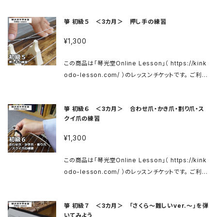
糸の名称、楽譜の読み方、爪の当て方を覚えれば、簡単
↓ https://matsumoto-kinkodo.com/blog/202
kinkodo-lesson.com/koto01 商品ご購入後、メー
に弾く事ができます。 実際にさくらさくらのメロディーを
箏 初級５ ＜3カ月＞ 押し手の練習
0/07/10/2411/ 当店へお問い合わせください。 入門
ルにてレッスンサイトへのログイン用IDとパスワードを
一緒に弾いてみましょう。 ◎必要なものがあればこちら
用のお箏はこちら↓ 箏 花林ベタ入門セット https://ki
お送りいたします。 メールに記載の案内にそってログイ
へどうぞ↓ 松本市(有)琴光堂和楽器店のWebShop
¥1,300
nkodo.thebase.in/items/31446207 箏 花林ベタ
ンし、レッスンをご視聴ください。 ※メールの送信まで
https://kinkodo.thebase.in/ お爪はこちら↓ http
入門セット（カバー付） https://kinkodo.thebase.i
に数日かかる場合がございます。ご了承くださいませ。
s://kinkodo.thebase.in/categories/2324678
この商品は「琴光堂Online Lesson」（ https://kink
n/items/29483457
ご購入後３カ月間、何度でも繰り返しご視聴いただけま
象牙爪はこちら↓ https://matsumoto-kinkodo.c
odo-lesson.com/ ）のレッスンチケットです。 ご利用
す。 ■コンテンツ紹介 初級4 「さくら」を弾いてみよう
om/blog/2020/07/10/2411/ 当店へお問い合わせく
方法は上記サイトをご確認ください。 箏 初級 https://
親指で弾く事に慣れてきたら、今度は人差し指と中指の
ださい。 入門用のお箏はこちら↓ 箏 花林ベタ入門セッ
kinkodo-lesson.com/koto01 商品ご購入後、メー
練習です。親指より力が出しづらいですが、こちらも丁
箏 初級６ ＜3カ月＞ 合わせ爪・かき爪・割り爪・ス
ト https://kinkodo.thebase.in/items/3144620
ルにてレッスンサイトへのログイン用IDとパスワードを
寧にゆっくり練習していきましょう。 ◎必要なものがあ
クイ爪の練習
7 箏 花林ベタ入門セット（カバー付） https://kinkod
お送りいたします。 メールに記載の案内にそってログイ
ればこちらへどうぞ↓ 松本市(有)琴光堂和楽器店のW
o.thebase.in/items/29483457
ンし、レッスンをご視聴ください。 ※メールの送信まで
¥1,300
ebShop https://kinkodo.thebase.in/ お爪はこち
に数日かかる場合がございます。ご了承くださいませ。
ら↓ https://kinkodo.thebase.in/categories/23
ご購入後３カ月間、何度でも繰り返しご視聴いただけま
この商品は「琴光堂Online Lesson」（ https://kink
24678 象牙爪はこちら↓ https://matsumoto-kin
す。 ■コンテンツ紹介 初級5 押し手の練習 左手で柱
odo-lesson.com/ ）のレッスンチケットです。 ご利用
kodo.com/blog/2020/07/10/2411/ 当店へお問い
の左側を押すことを「押し手」と言います。チューリップ
方法は上記サイトをご確認ください。 箏 初級 https://
合わせください。 入門用のお箏はこちら↓ 箏 花林ベタ
のメロディを使って、しっかりと音が変化するように練
kinkodo-lesson.com/koto01 商品ご購入後、メー
入門セット https://kinkodo.thebase.in/items/31
習していきましょう。 ◎必要なものがあればこちらへど
箏 初級７ ＜3カ月＞ 「さくら〜難しいver.〜」を弾
ルにてレッスンサイトへのログイン用IDとパスワードを
446207 箏 花林ベタ入門セット（カバー付） https://
うぞ↓ 松本市(有)琴光堂和楽器店のWebShop http
いてみよう