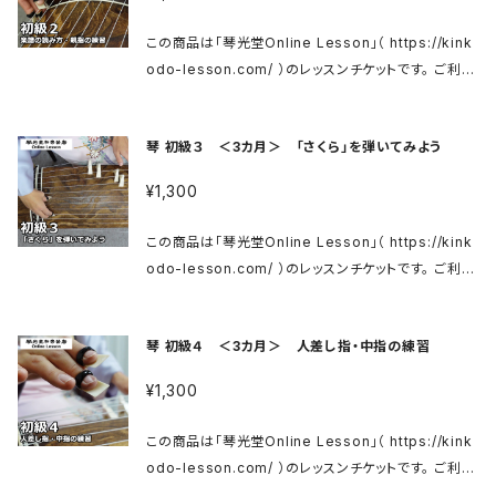
ンし、レッスンをご視聴ください。 ※メールの送信まで
kinkodo.thebase.in/items/31446207 箏 花林ベ
ちら↓ https://matsumoto-kinkodo.com/blog/2
に数日かかる場合がございます。ご了承くださいませ。
タ入門セット（カバー付） https://kinkodo.thebase.
この商品は「琴光堂Online Lesson」（ https://kink
020/07/10/2411/ 当店へお問い合わせください。 入
ご購入後３カ月間、何度でも繰り返しご視聴いただけま
in/items/29483457
odo-lesson.com/ ）のレッスンチケットです。 ご利用
門用のお箏はこちら↓ 箏 花林ベタ入門セット https://
す。 ■コンテンツ紹介 初級1 箏の基礎知識(爪のはめ
方法は上記サイトをご確認ください。 箏 初級 https://
kinkodo.thebase.in/items/31446207 箏 花林ベ
方・座る姿勢・糸の名称・爪の当て方) お箏を弾く上で
kinkodo-lesson.com/koto01 商品ご購入後、メー
タ入門セット（カバー付） https://kinkodo.thebase.
の基本的な知識をお教えします。 手の形やポジション、
琴 初級３ ＜3カ月＞ 「さくら」を弾いてみよう
ルにてレッスンサイトへのログイン用IDとパスワードを
in/items/29483457
爪の当て方は基礎となる大切な部分です。ポイントを
お送りいたします。 メールに記載の案内にそってログイ
おさえて、実際に音を出して弾いてみましょう。 ◎必要
¥1,300
ンし、レッスンをご視聴ください。 ※メールの送信まで
なものがあればこちらへどうぞ↓ 松本市(有)琴光堂和
に数日かかる場合がございます。ご了承くださいませ。
楽器店のWebShop https://kinkodo.thebase.in/
この商品は「琴光堂Online Lesson」（ https://kink
ご購入後３カ月間、何度でも繰り返しご視聴いただけま
お爪はこちら↓ https://kinkodo.thebase.in/cate
odo-lesson.com/ ）のレッスンチケットです。 ご利用
す。 ■コンテンツ紹介 初級2 楽譜の読み方・親指の練
gories/2324678 象牙爪はこちら↓ https://matsu
方法は上記サイトをご確認ください。 箏 初級 https://
習 お箏の楽譜はどうやって読むの？ピアノのような五
moto-kinkodo.com/blog/2020/07/10/2411/ 当
kinkodo-lesson.com/koto01 商品ご購入後、メー
線譜とは違います。 読み方を理解して、実際に楽譜を
琴 初級４ ＜3カ月＞ 人差し指・中指の練習
店へお問い合わせください。 入門用のお箏はこちら↓
ルにてレッスンサイトへのログイン用IDとパスワードを
見ながら弾いてみましょう。まずは親指の練習からです。
箏 花林ベタ入門セット https://kinkodo.thebase.i
お送りいたします。 メールに記載の案内にそってログイ
芯の通った大きな音が出せるように、一緒に練習してい
¥1,300
n/items/31446207 箏 花林ベタ入門セット（カバー
ンし、レッスンをご視聴ください。 ※メールの送信まで
きましょう。 ◎必要なものがあればこちらへどうぞ↓ 松
付） https://kinkodo.thebase.in/items/294834
に数日かかる場合がございます。ご了承くださいませ。
本市(有)琴光堂和楽器店のWebShop https://kink
この商品は「琴光堂Online Lesson」（ https://kink
57
ご購入後３カ月間、何度でも繰り返しご視聴いただけま
odo.thebase.in/ お爪はこちら↓ https://kinkodo.
odo-lesson.com/ ）のレッスンチケットです。 ご利用
す。 ■コンテンツ紹介 初級3 「さくら」を弾いてみよう
thebase.in/categories/2324678 象牙爪はこちら
方法は上記サイトをご確認ください。 箏 初級 https://