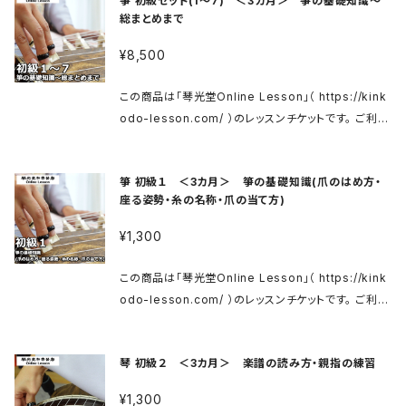
箏 初級セット(1〜7) ＜3カ月＞ 箏の基礎知識〜
do-lesson.com/koto01 商品ご購入後、メールにて
oto-kinkodo.com/blog/2020/07/10/2411/ 当店
の上、当店へご返送ください。 ■コンテンツ紹介 初級6
総まとめまで
レッスンサイトへのログイン用IDとパスワードをお送り
へお問い合わせください。 入門用のお箏はこちら↓ 箏
合わせ爪・かき爪・割り爪・スクイ爪の練習 様々な奏法
いたします。 メールに記載の案内にそってログインし、
花林ベタ入門セット https://kinkodo.thebase.in/it
¥8,500
が出てきます。お箏の曲によく出てくる奏法なので、しっ
レッスンをご視聴ください。 ※メールの送信までに数日
ems/31446207 箏 花林ベタ入門セット（カバー付）
かり覚えていきましょう。 ◎必要なものがあればこちら
かかる場合がございます。ご了承くださいませ。 動画レ
https://kinkodo.thebase.in/items/29483457
この商品は「琴光堂Online Lesson」（ https://kink
へどうぞ↓ 松本市(有)琴光堂和楽器店のWebShop
ッスンはご購入後３カ月間、何度でも繰り返しご視聴い
odo-lesson.com/ ）のレッスンチケットです。 ご利用
https://kinkodo.thebase.in/ お爪はこちら↓ http
ただけます。 レンタル箏（柱・柱箱・譜面台付属）は梱包
方法は上記サイトをご確認ください。 箏 初級 https://
s://kinkodo.thebase.in/categories/2324678
の上、お送り致します。 到着まで数日かかることがあり
kinkodo-lesson.com/koto01 商品ご購入後、メー
象牙爪はこちら↓ https://matsumoto-kinkodo.c
ます。 レンタル期間３カ月を過ぎましたら、同様に梱包
箏 初級１ ＜3カ月＞ 箏の基礎知識(爪のはめ方・
ルにてレッスンサイトへのログイン用IDとパスワードを
om/blog/2020/07/10/2411/ 当店へお問い合わせく
の上、当店へご返送ください。 ■コンテンツ紹介 初級7
座る姿勢・糸の名称・爪の当て方)
お送りいたします。 メールに記載の案内にそってログイ
ださい。 入門用のお箏はこちら↓ 箏 花林ベタ入門セッ
「さくら〜難しいver.〜」を弾いてみよう 総まとめとし
ンし、レッスンをご視聴ください。 ※メールの送信まで
ト https://kinkodo.thebase.in/items/3144620
¥1,300
て、今まで練習してきた奏法を確認しながら、挑戦して
に数日かかる場合がございます。ご了承くださいませ。
7 箏 花林ベタ入門セット（カバー付） https://kinkod
いきましょう。 ◎必要なものがあればこちらへどうぞ↓
ご購入後３カ月間、何度でも繰り返しご視聴いただけま
o.thebase.in/items/29483457
この商品は「琴光堂Online Lesson」（ https://kink
松本市(有)琴光堂和楽器店のWebShop https://kin
す。 ■コンテンツ紹介 初級セット(1〜7) 1.箏の基礎知
odo-lesson.com/ ）のレッスンチケットです。 ご利用
kodo.thebase.in/ お爪はこちら↓ https://kinkod
識〜7.総まとめまでのフルセットです。個々に購入する
方法は上記サイトをご確認ください。 箏 初級 https://
o.thebase.in/categories/2324678 象牙爪はこ
よりお得です。 ◎必要なものがあればこちらへどうぞ↓
kinkodo-lesson.com/koto01 商品ご購入後、メー
ちら↓ https://matsumoto-kinkodo.com/blog/2
松本市(有)琴光堂和楽器店のWebShop https://kin
琴 初級２ ＜3カ月＞ 楽譜の読み方・親指の練習
ルにてレッスンサイトへのログイン用IDとパスワードを
020/07/10/2411/ 当店へお問い合わせください。 入
kodo.thebase.in/ お爪はこちら↓ https://kinkod
お送りいたします。 メールに記載の案内にそってログイ
門用のお箏はこちら↓ 箏 花林ベタ入門セット https://
¥1,300
o.thebase.in/categories/2324678 象牙爪はこ