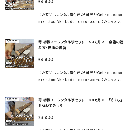
¥9,800
レッスンをご視聴ください。 ※メールの送信までに数日
かかる場合がございます。ご了承くださいませ。 動画レ
この商品はレンタル箏付きの「琴光堂Online Lesso
ッスンはご購入後3カ月間、何度でも繰り返しご視聴い
n」（ https://kinkodo-lesson.com/ ）のレッスンチ
ただけます。 レンタル箏（柱・柱箱・譜面台付属）は梱包
ケットです。 ※箏送料が別途かかります。 ご利用方法は
の上、お送り致します。 到着まで数日かかることがあり
上記サイトをご確認ください。 箏 初級 https://kinko
ます。 レンタル期間３カ月を過ぎましたら、同様に梱包
琴 初級２＋レンタル箏セット ＜3カ月＞ 楽譜の読
do-lesson.com/koto01 商品ご購入後、メールにて
の上、当店へご返送ください。 ■コンテンツ紹介 初級
み方・親指の練習
レッスンサイトへのログイン用IDとパスワードをお送り
セット(1〜7) 1.箏の基礎知識〜7.総まとめまでのフル
いたします。 メールに記載の案内にそってログインし、
¥9,800
セットです。個々に購入するよりお得です。 ◎必要なも
レッスンをご視聴ください。 ※メールの送信までに数日
のがあればこちらへどうぞ↓ 松本市(有)琴光堂和楽器
かかる場合がございます。ご了承くださいませ。 動画レ
この商品はレンタル箏付きの「琴光堂Online Lesso
店のWebShop https://kinkodo.thebase.in/ お
ッスンはご購入後３カ月間、何度でも繰り返しご視聴い
n」（ https://kinkodo-lesson.com/ ）のレッスンチ
爪はこちら↓ https://kinkodo.thebase.in/catego
ただけます。 レンタル箏（柱・柱箱・譜面台付属）は梱包
ケットです。 ※箏送料が別途かかります。 ご利用方法は
ries/2324678 象牙爪はこちら↓ https://matsum
の上、お送り致します。 到着まで数日かかることがあり
上記サイトをご確認ください。 箏 初級 https://kinko
oto-kinkodo.com/blog/2020/07/10/2411/ 当店
ます。 レンタル期間３カ月を過ぎましたら、同様に梱包
琴 初級３＋レンタル箏セット ＜3カ月＞ 「さくら」
do-lesson.com/koto01 商品ご購入後、メールにて
へお問い合わせください。 入門用のお箏はこちら↓ 箏
の上、当店へご返送ください。 ■コンテンツ紹介 初級1
を弾いてみよう
レッスンサイトへのログイン用IDとパスワードをお送り
花林ベタ入門セット https://kinkodo.thebase.in/it
箏の基礎知識(爪のはめ方・座る姿勢・糸の名称・爪の
いたします。 メールに記載の案内にそってログインし、
ems/31446207 箏 花林ベタ入門セット（カバー付）
¥9,800
当て方) お箏を弾く上での基本的な知識をお教えしま
レッスンをご視聴ください。 ※メールの送信までに数日
https://kinkodo.thebase.in/items/29483457
す。 手の形やポジション、爪の当て方は基礎となる大切
かかる場合がございます。ご了承くださいませ。 動画レ